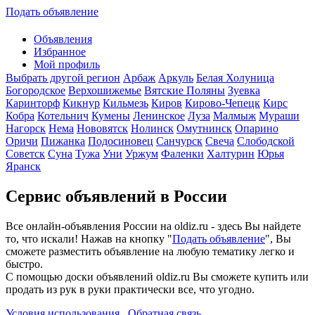
Подать объявление
Объявления
Избранное
Мой профиль
Выбрать другой регион
Арбаж
Аркуль
Белая Холуница
Богородское
Верхошижемье
Вятские Поляны
Зуевка
Каринторф
Кикнур
Кильмезь
Киров
Кирово-Чепецк
Кирс
Кобра
Котельнич
Кумены
Ленинское
Луза
Малмыж
Мураши
Нагорск
Нема
Нововятск
Нолинск
Омутнинск
Опарино
Оричи
Пижанка
Подосиновец
Санчурск
Свеча
Слободской
Советск
Суна
Тужа
Уни
Уржум
Фаленки
Халтурин
Юрья
Яранск
Сервис объявлений в России
Все онлайн-объявления России на oldiz.ru - здесь Вы найдете
то, что искали! Нажав на кнопку "
Подать объявление
", Вы
сможете разместить объявление на любую тематику легко и
быстро.
С помощью доски объявлений oldiz.ru Вы сможете купить или
продать из рук в руки практически все, что угодно.
Условия использования
Обратная связь