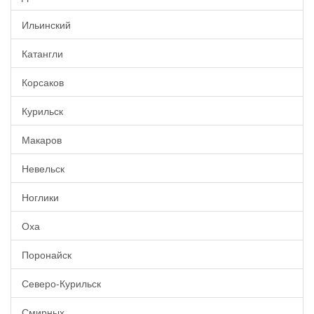
Ильинский
Катангли
Корсаков
Курильск
Макаров
Невельск
Ноглики
Оха
Поронайск
Северо-Курильск
Смирных